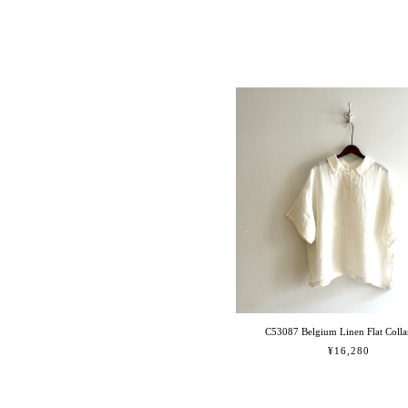
C53087 Belgium Linen Flat Collar
¥16,280