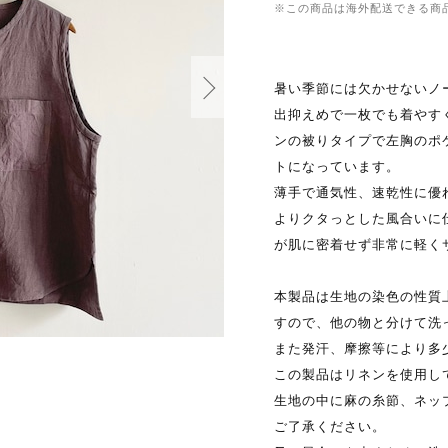
※この商品は海外配送できる商
暑い季節には欠かせないノ
出抑えめで一枚でも着やす
ンの被りタイプで左胸のポ
トになっています。
薄手で通気性、速乾性に優
よりクタっとした風合いに
が肌に密着せず非常に軽く
本製品は生地の染色の性質
すので、他の物と分けて洗
また発汗、摩擦等により多
この製品はリネンを使用し
生地の中に麻の糸節、ネッ
ご了承ください。