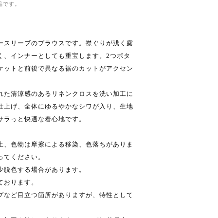
品です。
ースリーブのブラウスです。襟ぐりが浅く露
く、インナーとしても重宝します。2つボタ
ケットと前後で異なる裾のカットがアクセン
れた清涼感のあるリネンクロスを洗い加工に
仕上げ、全体にゆるやかなシワが入り、生地
サラっと快適な着心地です。
上、色物は摩擦による移染、色落ちがありま
ってください。
少脱色する場合があります。
ております。
プなど目立つ箇所がありますが、特性として