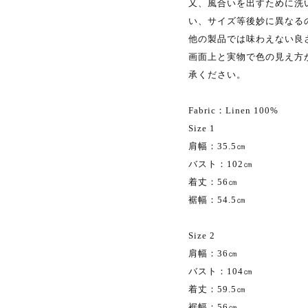
又、風合いを出すために洗
い、サイズ等後妙に異なる
他の製品では味わえない良
画面上と実物で色の見え方
承ください。
Fabric：Linen 100%
Size 1
肩幅：35.5㎝
バスト：102㎝
着丈：56㎝
裾幅：54.5㎝
Size 2
肩幅：36㎝
バスト：104㎝
着丈：59.5㎝
裾幅：56㎝