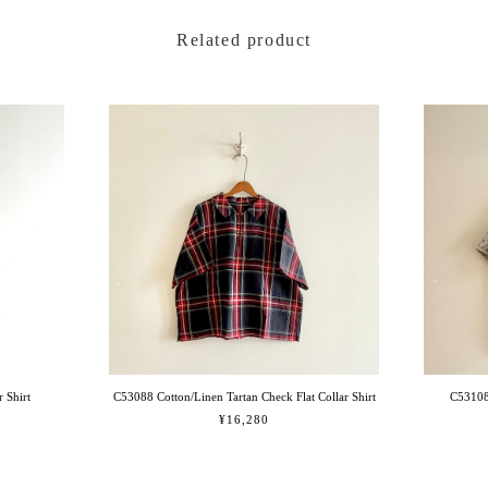
Related product
 Shirt
C53088 Cotton/Linen Tartan Check Flat Collar Shirt
C53108
¥16,280