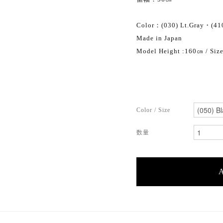
Color：(030) Lt.Gray・(41
Made in Japan
Model Height :160㎝ / Size