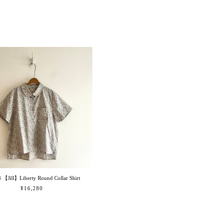
 【Jill】Liberty Round Collar Shirt
¥16,280