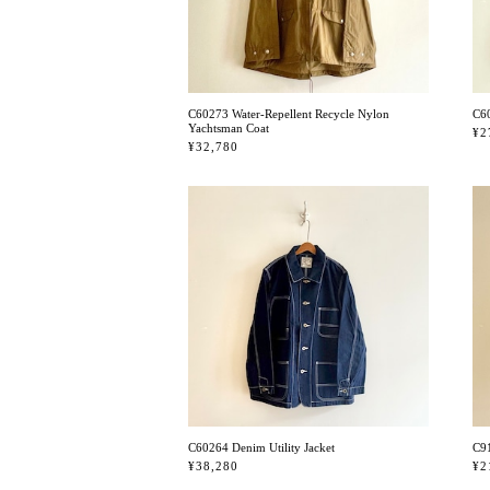
C60273 Water-Repellent Recycle Nylon
C60
Yachtsman Coat
¥2
¥32,780
C60264 Denim Utility Jacket
C9
¥38,280
¥2