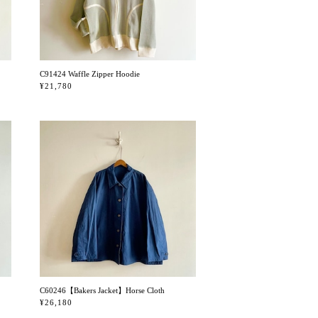
C91424 Waffle Zipper Hoodie
¥21,780
C60246【Bakers Jacket】Horse Cloth
¥26,180