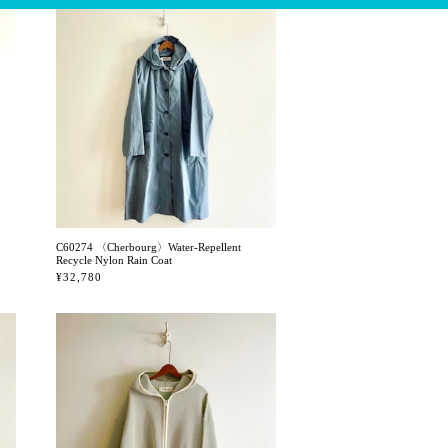
C60274 〈Cherbourg〉Water-Repellent
Recycle Nylon Rain Coat
¥32,780