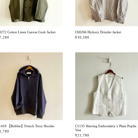
272 Cotton Linen Canvas Cook Jacket
C60266 Hickory Drizzler Jacket
7,280
¥30,580
1419 【Robbie】French Terry Hoodie
C1135 Shirring Embroidery x Plain Poplin
Vest
1,780
¥21,780