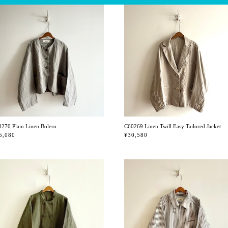
270 Plain Linen Bolero
C60269 Linen Twill Easy Tailored Jacket
5,080
¥30,580