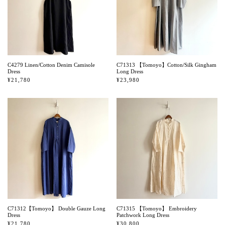
C4279 Linen/Cotton Denim Camisole
C71313 【Tomoyo】Cotton/Silk Gingham
Dress
Long Dress
¥21,780
¥23,980
C71312【Tomoyo】 Double Gauze Long
C71315 【Tomoyo】 Embroidery
Dress
Patchwork Long Dress
¥21,780
¥30,800