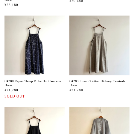
¥29,480
¥26,180
C4280 Rayon/Hemp Polka Dot Camisole
C4283 Linen / Cotton Hickory Camisole
Dress
Dress
¥21,780
¥21,780
SOLD OUT