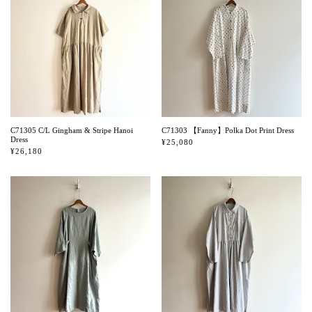
C71305 C/L Gingham & Stripe Hanoi
C71303 【Fanny】Polka Dot Print Dress
Dress
¥25,080
¥26,180