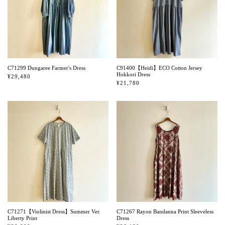
C71299 Dungaree Farmer's Dress
C91400【Heidi】ECO Cotton Jersey
Hokkori Dress
¥29,480
¥21,780
C71271【Violinist Dress】Summer Ver.
C71267 Rayon Bandanna Print Sleeveless
Liberty Print
Dress