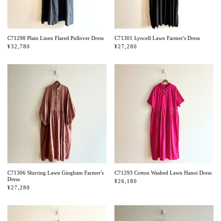
C71298 Plain Linen Flared Pullover Dress
C71301 Lyocell Lawn Farmer's Dress
¥32,780
¥27,280
C71306 Shirring Lawn Gingham Farmer's
C71293 Cotton Washed Lawn Hanoi Dress
Dress
¥26,180
¥27,280