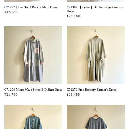
C71297 Linen Twill Back Ribbon Dress
C71307 【Rachel】Dobby Stripe Country
Dress
¥32,780
¥26,180
C71294 Micro Wave Stripe B.D Shirt Dress
C71279 Fine Hickory Farmer's Dress
¥21,780
¥29,480