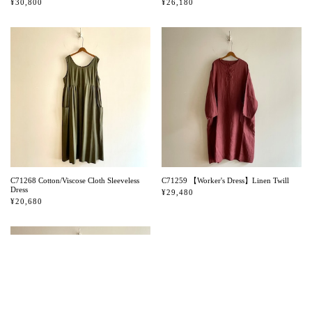
¥30,800
¥26,180
C71268 Cotton/Viscose Cloth Sleeveless
C71259 【Worker's Dress】Linen Twill
Dress
¥29,480
¥20,680