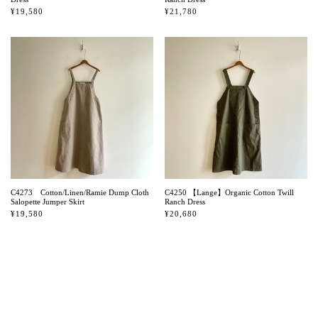
¥19,580
¥21,780
C4273 Cotton/Linen/Ramie Dump Cloth
C4250 【Lange】Organic Cotton Twill
Salopette Jumper Skirt
Ranch Dress
¥19,580
¥20,680