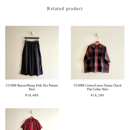
Related product
C21886 Rayon/Hemp Polk Dot Painter
C53088 Cotton/Linen Tartan Check
Skirt
Flat Collar Shirt
¥18,480
¥16,280