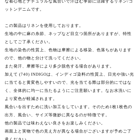
な着心地とナチュラルな風合いで汗ばむ季節に活躍するリネン/コ
ットンデニムです。
この製品はリネンを使用しております。
生地の中に麻の糸節、ネップなど目立つ箇所がありますが、特性
としてご了承ください。
生地の染色の性質上、色物は摩擦による移染、色落ちがあります
ので、他の物と分けて洗ってください。
また発汗、摩擦等により多少脱色する場合があります。
加えて (740) INDIGOは、インディゴ染料の性質上、日光や強い光
に当てると黄変色しやすいので、光を当てる際は部分的にではな
く、全体的に均一に当たるようにご注意願います。なお水洗いに
より変色が軽減されます。
風合いを出すために洗い加工をしています。そのため1枚1枚色の
出方、風合い、サイズ等微妙に異なるのが特徴です。
他の製品では味わえない良さをお楽しみください。
画面上と実物で色の見え方が異なる場合がございますが予めご了
承ください。