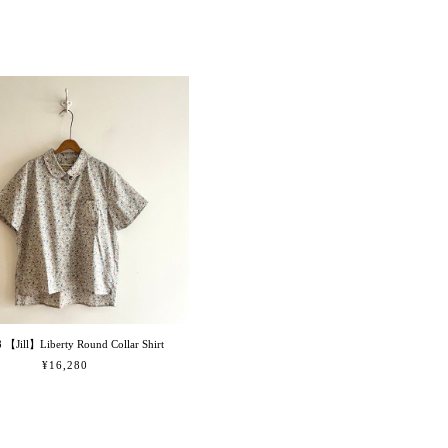
 【Jill】Liberty Round Collar Shirt
¥16,280