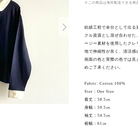
※この商品は海外配送できる商
紡績工程で余分として出る
クル資源とし混ぜ合わせた
ージー素材を使用したクレ
地で伸縮性が良く、清涼感
画面の色と実際の色では見
めご了承ください。
Fabric: Cotton 100%
Size：One Size
着丈：58.5㎝
身幅：59.5㎝
袖丈：54.5㎝
裾幅：61㎝