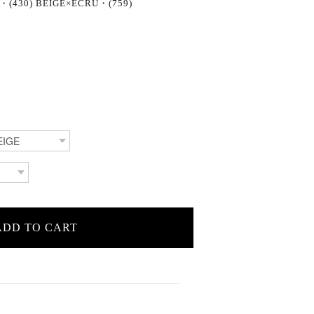
・(430) BEIGE×ECRU・(759)