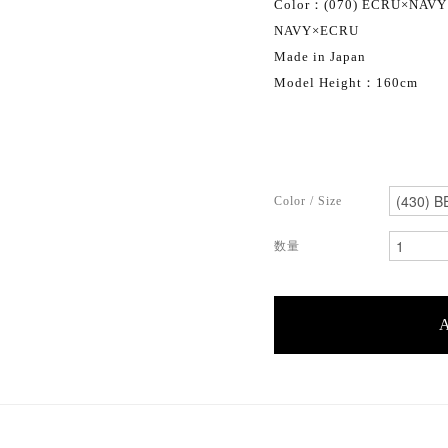
Color：(070) ECRU×NAVY
NAVY×ECRU
Made in Japan
Model Height：160cm