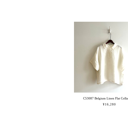
C53087 Belgium Linen Flat Collar
¥16,280