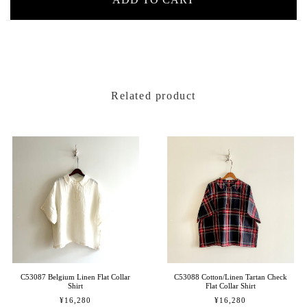
Related product
C53087 Belgium Linen Flat Collar
C53088 Cotton/Linen Tartan Check
Shirt
Flat Collar Shirt
¥16,280
¥16,280