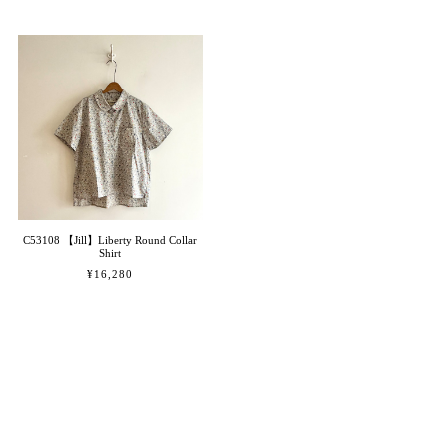
C53108 【Jill】Liberty Round Collar
Shirt
¥16,280