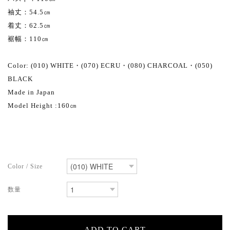
袖丈：54.5㎝
着丈：62.5㎝
裾幅：110㎝
Color: (010) WHITE・(070) ECRU・(080) CHARCOAL・(050)
BLACK
Made in Japan
Model Height :160㎝