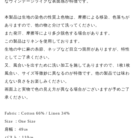
なヴィンテージライクな表面感が特徴です。
本製品は生地の染色の性質上色物は、摩擦による移染、色落ちが
ありますので、他の物と分けて洗ってください。
また発汗、摩擦等により多少脱色する場合があります。
この製品はリネンを使用しております。
生地の中に麻の糸節、ネップなど目立つ箇所がありますが、特性
としてご了承ください。
又、風合いを出すために洗い加工を施してありますので、1枚1枚
風合い、サイズ等微妙に異なるのが特徴です。他の製品では味わ
えない良さをお楽しみください。
画面上と実物で色の見え方が異なる場合がございますが予めご了
承ください。
Fabric：Cotton 66% / Linen 34%
Size ：One Size
肩幅： 49㎝
バスト：110㎝