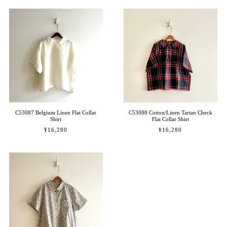
C53087 Belgium Linen Flat Collar
C53088 Cotton/Linen Tartan Check
Shirt
Flat Collar Shirt
¥16,280
¥16,280