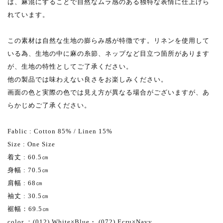
は、麻混にすることで自然なムラ感のある独特な表情に仕上げら
れています。
この素材は自然な生地の膨らみ感が特徴です。リネンを使用して
いる為、生地の中に麻の糸節、ネップなど目立つ箇所があります
が、生地の特性としてご了承ください。
他の製品では味わえない良さをお楽しみください。
画面の色と実際の色では見え方が異なる場合がございますが、あ
らかじめご了承ください。
Fablic : Cotton 85% / Linen 15%
Size : One Size
着丈 : 60.5㎝
身幅 : 70.5㎝
肩幅 : 68㎝
袖丈 : 30.5㎝
裾幅：69.5㎝
color ：(012) White×Blue・ (072) Ecru×Navy