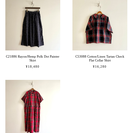
C21886 Rayon/Hemp Polk Dot Painter
C53088 Cotton/Linen Tartan Check
Skirt
Flat Collar Shirt
¥18,480
¥16,280