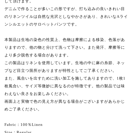
して頂けます。
デニムで作ることが多いこの形ですが、打ち込みの良いきれい目
のリネンツイルは自然な光沢としなやかさがあり、きれいなAライ
ンシルエットのサロペットパンツです。
本製品は生地の染色の性質上、色物は摩擦による移染、色落があ
りますので、他の物と分けて洗って下さい。また発汗、摩擦等に
より多少脱色する場合があります。
この製品はリネンを使用しています。生地の中に麻の糸節、ネッ
プなど目立つ箇所がありますが特性としてご了承ください。
また、風合いを出すために洗い加工を施してありますので、1枚1
枚風合い、サイズ等微妙に異なるのが特徴です。他の製品では味
わえない良さをお楽しみください。
画面上と実物で色の見え方が異なる場合がございますがあらかじ
めご了承ください。
Fabric：100％Linen
Size：Regular